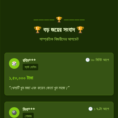
———— 🏆 ————
🏆 বড় জয়ের সংবাদ 🏆
সাম্প্রতিক বিজয়ীদের আপডেট
🕒 ৩০ মিনিট আগে
রহিম***
🎲
স্লট মেশিন
১,৫০,০০০ টাকা
“খেলাটি খুব মজা এবং কয়েন জেতা খুব সহজ।”
🕒 ১ ঘণ্টা আগে
মিনা***
🎱
পোকার