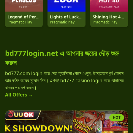
Legend of Perseuspng
Lights of Luckpng
Shining Hot 40png
Pragmatic Play
Pragmatic Play
Pragmatic Play
bd777login.net এ আপনার জয়ের দৌড় শুরু
করুন
bd777.com login করে সেরা ক্যাসিনো গেমস খেলুন, উত্তেজনাপূর্ণ বোনাস
আর কঠিন জয়ের সুযোগ নিন। এখনই bd777 casino login করে বোনাসের
রাজ্যে প্রবেশ করুন।
All Offers →
HOT