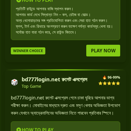
প্রতিটি রাউন্ডে আপনার বাজি স্থাপন করুন।
আপনার কার্ড দেখে সিদ্ধান্ত নিন – কল, রেইজ বা ফোল্ড।
অন্য খেলোয়াড়দের সঙ্গ প্রতিযোগিতা করুন এবং সেরা হাত গঠন করুন।
ফ্লপ, টার্ন এবং রিভারে অংশগ্রহণ করুন যতক্ষণ পর্যন্ত কার্ডসমূহ খেলা হয়।
সর্বোচ্চ হাত যারা গঠন করে, সে রাউন্ড জিতবে।
PLAY NOW
WINNER CHOICE
🔥 96-99%
bd777login.net রুলেট এক্সপ্রেস
🎲
⭐⭐⭐⭐⭐
Top Game
bd777login.net রুলেট এক্সপ্রেস গেমে চাকা ঘুরিয়ে আপনার ভাগ্য
পরীক্ষা করুন। মোবাইলের মাধ্যমে দ্রুত এবং মসৃণ খেলার অভিজ্ঞতা উপভোগ
করুন যেখানে অ্যাড্রেনালিনের অভিজ্ঞতা নিতে পারবেন প্রতিবার স্পিনে।
HOW TO PLAY