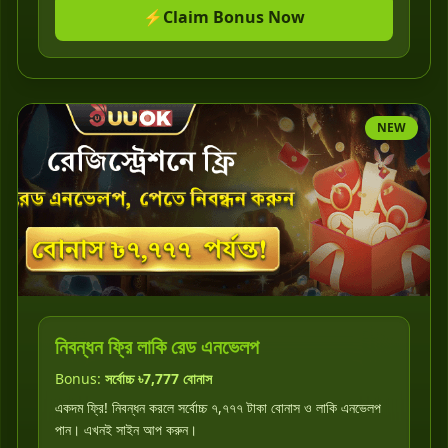
⚡
Claim Bonus Now
NEW
নিবন্ধন ফ্রি লাকি রেড এনভেলপ
Bonus:
সর্বোচ্চ ৳7,777 বোনাস
একদম ফ্রি! নিবন্ধন করলে সর্বোচ্চ ৭,৭৭৭ টাকা বোনাস ও লাকি এনভেলপ
পান। এখনই সাইন আপ করুন।