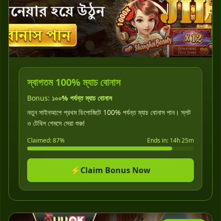
স্বাগতম 100% ম্যাচ বোনাস
Bonus:
১০০% পর্যন্ত ম্যাচ বোনাস
নতুন সাইনআপে প্রথম ডিপোজিটে 100% পর্যন্ত ম্যাচ বোনাস পান। স্লট
ও টেবিল গেমসে সেরা শুরু!
Claimed: 87%
Ends in: 14h 25m
⚡
Claim Bonus Now