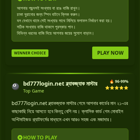
আপনার পছন্দসই সংখ্যায় বা রঙে বাজি রাখুন।
চাকা ঘুরানোর জন্য স্পিন বাটনে ক্লিক করুন।
বল যেখানে থামে সেই সংখ্যার সাথে মিলিয়ে ফলাফল নির্ধারণ করা হয়।
সঠিক সংখ্যায় বাজি থাকলে পুরস্কার পান।
বিভিন্ন ধরনের বাজি দিয়ে আপনার জয়ের সুযোগ বাড়ান।
PLAY NOW
WINNER CHOICE
🔥 96-99%
bd777login.net ব্ল্যাকজ্যাক মাস্টার
🎱
⭐⭐⭐⭐⭐
Top Game
bd777login.net ব্ল্যাকজ্যাক মাস্টার গেমে আপনার কার্ডের মান ২১-এর
কাছাকাছি নিয়ে আসতে হবে কিন্তু বেশি নয়। ক্লাসিক কার্ড গেম মোবাইল
অপ্টিমাইজড প্ল্যাটফর্মের মাধ্যমে এখন আরও সহজ এবং মজাদার।
HOW TO PLAY