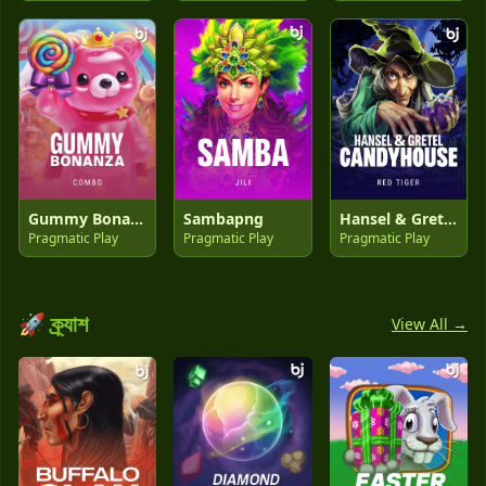
Gummy Bonanzapng
Sambapng
Hansel & Gretel Candyhousepng
Pragmatic Play
Pragmatic Play
Pragmatic Play
🚀 ক্র্যাশ
View All →