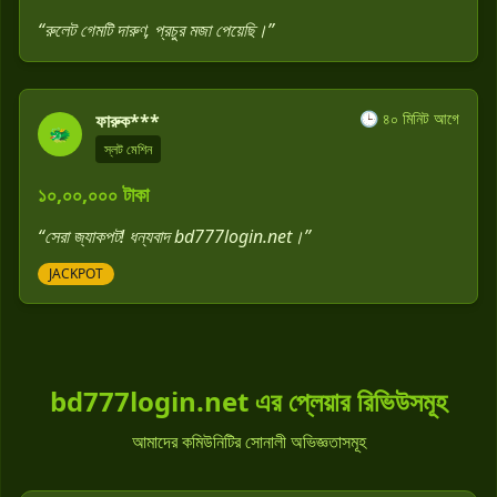
“রুলেট গেমটি দারুণ, প্রচুর মজা পেয়েছি।”
🕒 ৪০ মিনিট আগে
ফারুক***
🐲
স্লট মেশিন
১০,০০,০০০ টাকা
“সেরা জ্যাকপট! ধন্যবাদ bd777login.net।”
JACKPOT
bd777login.net এর প্লেয়ার রিভিউসমূহ
আমাদের কমিউনিটির সোনালী অভিজ্ঞতাসমূহ