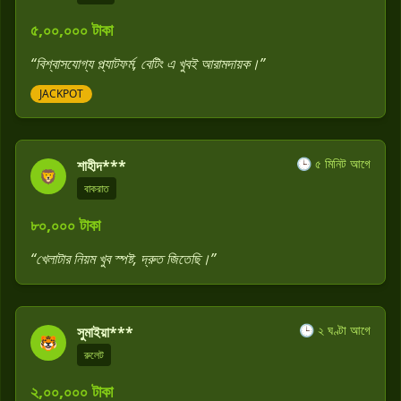
৫,০০,০০০ টাকা
“বিশ্বাসযোগ্য প্ল্যাটফর্ম, বেটিং এ খুবই আরামদায়ক।”
JACKPOT
🕒 ৫ মিনিট আগে
শাহীদ***
🦁
বাকরাত
৮০,০০০ টাকা
“খেলাটার নিয়ম খুব স্পষ্ট, দ্রুত জিতেছি।”
🕒 ২ ঘণ্টা আগে
সুমাইয়া***
🐯
রুলেট
২,০০,০০০ টাকা