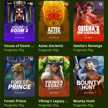
House of Doom 2 The Crypt
Aztec Ancients
Geisha's Revenge
Pragmatic Play
Pragmatic Play
Pragmatic Play
Forest Prince
Viking's Legacy EveryWay™
Bounty Hunt
Pragmatic Play
Pragmatic Play
Pragmatic Play