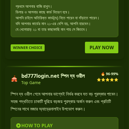
প্রথমে আপনার বাজি রাখুন।
ডিলার ও আপনার কাছে কার্ড বিতরণ হবে।
আপনি চাইলে অতিরিক্ত কার্ড(n) নিতে পারেন বা দাঁড়াতে পারেন।
যদি আপনার কার্ডের মান ২১-এর বেশি হয়, আপনি হারবেন।
যে খেলোয়াড় ২১ বা তার কাছাকাছি মান পায় সে জিতবে।
PLAY NOW
WINNER CHOICE
🔥 96-99%
bd777login.net স্পিন দ্য ওয়ীল
🎪
⭐⭐⭐⭐⭐
Top Game
স্পিন দ্য ওয়ীল গেমে আপনার ভাগ্যেই নির্ভর করবে যত বড় পুরস্কার পাবেন।
সহজ পদ্ধতিতে চাকাটি ঘুরিয়ে বড়জয় পুরস্কার অর্জন করুন এবং প্রতিটি
স্পিনের সাথে মজার অ্যাড্রেনালাইন উপভোগ করুন।
HOW TO PLAY