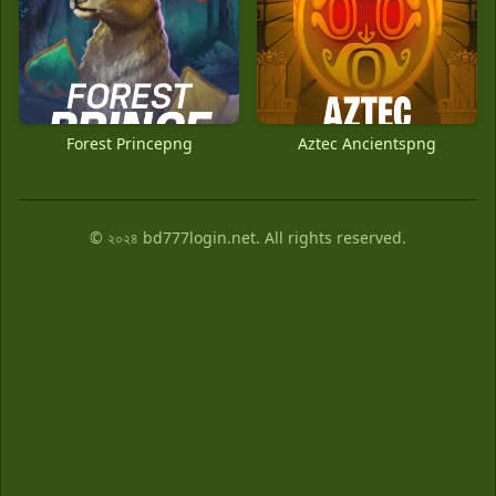
Forest Princepng
Aztec Ancientspng
© ২০২৪ bd777login.net. All rights reserved.