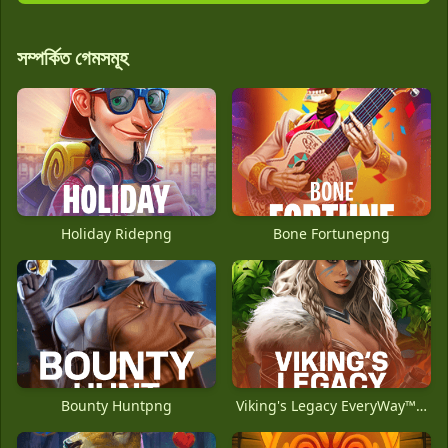
সম্পর্কিত গেমসমূহ
Holiday Ridepng
Bone Fortunepng
Bounty Huntpng
Viking's Legacy EveryWay™png