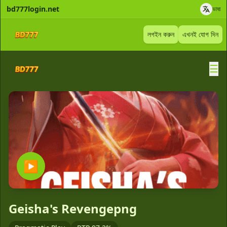
bd777login.net
ভাষা
লগইন করুন
এখনই যোগ দিন
☰
▶
Geisha's Revengepng