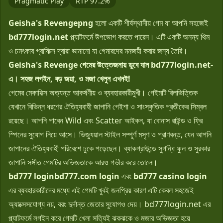
Pragmatic Play
RTP 97.2%
Geisha's Revengepng
হলো একটি শীর্ষস্থানীয় গেম যা আপনি সহজেই
bd777login.net
প্ল্যাটফর্মে উপভোগ করতে পারেন। এটি একটি অনন্য থিম
ও চমৎকার গ্রাফিক্স দ্বারা ভানানো যা গেমারদের মনজয়ী করার জন্য তৈরি।
Geisha's Revenge গেমের উত্তেজনায় ডুবে যান bd777login.net-
এ। সহজ লগইন, বড় জয়া, ও মজা খেলুন এখনই!
গেমের মেকানিক্স অত্যন্ত আকর্ষণীয় ও ব্যবহারকারীমুখী। গেইমটি রিলভিত্তিক
যেখানে বিভিন্ন ধরণের ঐতিহ্যবাহী জাপানি গেইশা ও সাংস্কৃতিক প্রতীকের সিম্বল
রয়েছে। আপনি পাবেন Wild এবং Scatter আইকন, যা বোনাস রাউন্ড ও ফ্রি
স্পিনের সুযোগ নিয়ে আসে। ভিজ্যুয়াল স্টাইল সম্পূর্ণ মসৃণ ও প্রাণবন্ত, যেন আপনি
জাপানের ঐতিহ্যবাহী পরিবেশে ঢুকে পড়েছেন। ব্যাকগ্রাউন্ডে সুগন্ধি ফুল ও সুরকার
জাপানি সঙ্গীত গেমটির অভিজ্ঞতাকে আরও গভীর করে তোলে।
bd777 loginbd777.com login
এবং
bd777 casino login
এর ব্যবহারকারীদের মধ্যে এই গেমটি খুবই জনপ্রিয় কারণ এটি কেবল সহজেই
অ্যাক্সেসযোগ্য নয়, বরং দুর্দান্ত জেতার সুযোগও দেয়। bd777login.net এর
প্ল্যাটফর্মে লগইন করে গেমটি খেলা সত্যিই ঝকঝকে ও মজার অভিজ্ঞতা হয়ে