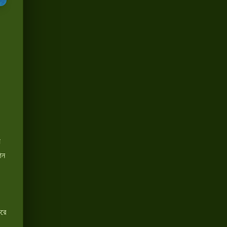
ে
িন
রে