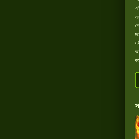
এই
এর
দে
মধ
স
অত
কর
স