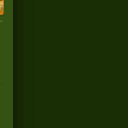
gon Warriorpng