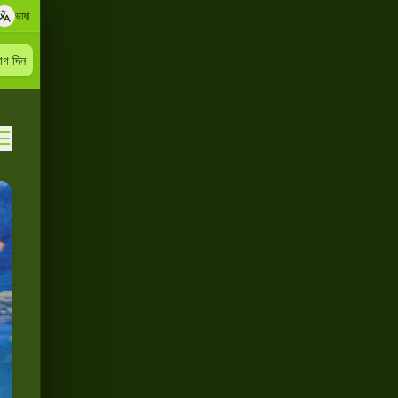
ভাষা
গ দিন
☰