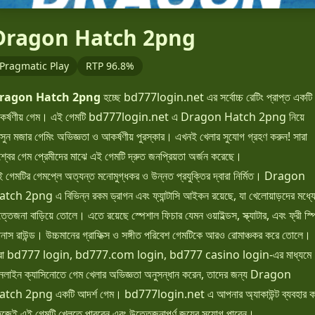
Dragon Hatch 2png
Pragmatic Play
RTP 96.8%
ragon Hatch 2png
হচ্ছে bd777login.net এর সর্বোচ্চ রেটিং প্রাপ্ত একটি
কর্ষণীয় গেম। এই গেমটি bd777login.net এ Dragon Hatch 2png নিয়ে
ুন মজার গেমিং অভিজ্ঞতা ও আকর্ষণীয় পুরস্কার। এখনই খেলার সুযোগ গ্রহণ করুন! সারা
শ্বের গেম প্রেমীদের মাঝে এই গেমটি দ্রুত জনপ্রিয়তা অর্জন করেছে।
 গেমটির গেমপ্লে অত্যন্ত মনোমুগ্ধকর ও উন্নত প্রযুক্তির দ্বারা নির্মিত। Dragon
tch 2png এ বিভিন্ন রকম ড্রাগন এবং ফ্যান্টাসি আইকন রয়েছে, যা খেলোয়াড়দের মধ্য
্তেজনা বাড়িয়ে তোলে। এতে রয়েছে স্পেশাল ফিচার যেমন ওয়াইল্ডস, স্ক্যাটার, এবং ফ্রী স্প
নাস রাউন্ড। উচ্চমানের গ্রাফিক্স ও সঙ্গীত পরিবেশ গেমটিকে আরও রোমাঞ্চকর করে তোলে।
ারা bd777 login, bd777.com login, bd777 casino login-এর মাধ্যমে
লাইন ক্যাসিনোতে গেম খেলার অভিজ্ঞতা অনুসন্ধান করেন, তাদের জন্য Dragon
atch 2png একটি আদর্শ গেম। bd777login.net এ আপনার অ্যাকাউন্ট ব্যবহার ক
জেই এই গেমটি খেলতে পারবেন এবং উত্তেজনাপূর্ণ জয়ের সুযোগ পাবেন।