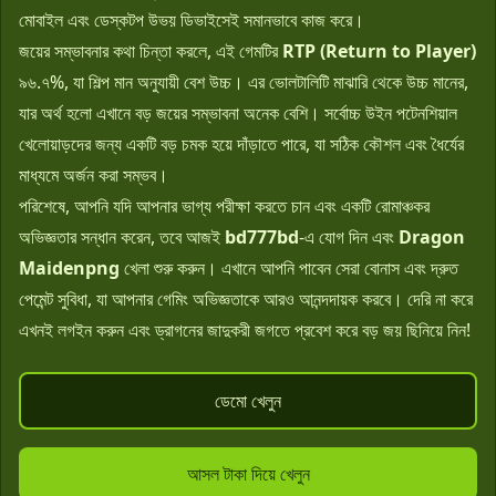
মোবাইল এবং ডেস্কটপ উভয় ডিভাইসেই সমানভাবে কাজ করে।
জয়ের সম্ভাবনার কথা চিন্তা করলে, এই গেমটির
RTP (Return to Player)
৯৬.৭%, যা শিল্প মান অনুযায়ী বেশ উচ্চ। এর ভোলটালিটি মাঝারি থেকে উচ্চ মানের,
যার অর্থ হলো এখানে বড় জয়ের সম্ভাবনা অনেক বেশি। সর্বোচ্চ উইন পটেনশিয়াল
খেলোয়াড়দের জন্য একটি বড় চমক হয়ে দাঁড়াতে পারে, যা সঠিক কৌশল এবং ধৈর্যের
মাধ্যমে অর্জন করা সম্ভব।
পরিশেষে, আপনি যদি আপনার ভাগ্য পরীক্ষা করতে চান এবং একটি রোমাঞ্চকর
অভিজ্ঞতার সন্ধান করেন, তবে আজই
bd777bd
-এ যোগ দিন এবং
Dragon
Maidenpng
খেলা শুরু করুন। এখানে আপনি পাবেন সেরা বোনাস এবং দ্রুত
পেমেন্ট সুবিধা, যা আপনার গেমিং অভিজ্ঞতাকে আরও আনন্দদায়ক করবে। দেরি না করে
এখনই লগইন করুন এবং ড্রাগনের জাদুকরী জগতে প্রবেশ করে বড় জয় ছিনিয়ে নিন!
ডেমো খেলুন
আসল টাকা দিয়ে খেলুন