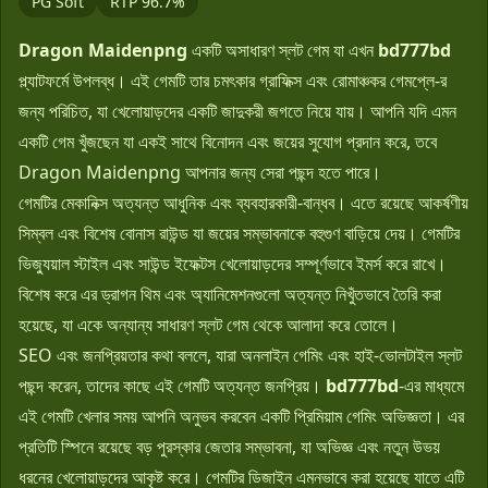
PG Soft
RTP 96.7%
Dragon Maidenpng
একটি অসাধারণ স্লট গেম যা এখন
bd777bd
প্ল্যাটফর্মে উপলব্ধ। এই গেমটি তার চমৎকার গ্রাফিক্স এবং রোমাঞ্চকর গেমপ্লে-র
জন্য পরিচিত, যা খেলোয়াড়দের একটি জাদুকরী জগতে নিয়ে যায়। আপনি যদি এমন
একটি গেম খুঁজছেন যা একই সাথে বিনোদন এবং জয়ের সুযোগ প্রদান করে, তবে
Dragon Maidenpng আপনার জন্য সেরা পছন্দ হতে পারে।
গেমটির মেকানিক্স অত্যন্ত আধুনিক এবং ব্যবহারকারী-বান্ধব। এতে রয়েছে আকর্ষণীয়
সিম্বল এবং বিশেষ বোনাস রাউন্ড যা জয়ের সম্ভাবনাকে বহুগুণ বাড়িয়ে দেয়। গেমটির
ভিজ্যুয়াল স্টাইল এবং সাউন্ড ইফেক্টস খেলোয়াড়দের সম্পূর্ণভাবে ইমর্স করে রাখে।
বিশেষ করে এর ড্রাগন থিম এবং অ্যানিমেশনগুলো অত্যন্ত নিখুঁতভাবে তৈরি করা
হয়েছে, যা একে অন্যান্য সাধারণ স্লট গেম থেকে আলাদা করে তোলে।
SEO এবং জনপ্রিয়তার কথা বললে, যারা অনলাইন গেমিং এবং হাই-ভোলটাইল স্লট
পছন্দ করেন, তাদের কাছে এই গেমটি অত্যন্ত জনপ্রিয়।
bd777bd
-এর মাধ্যমে
এই গেমটি খেলার সময় আপনি অনুভব করবেন একটি প্রিমিয়াম গেমিং অভিজ্ঞতা। এর
প্রতিটি স্পিনে রয়েছে বড় পুরস্কার জেতার সম্ভাবনা, যা অভিজ্ঞ এবং নতুন উভয়
ধরনের খেলোয়াড়দের আকৃষ্ট করে। গেমটির ডিজাইন এমনভাবে করা হয়েছে যাতে এটি