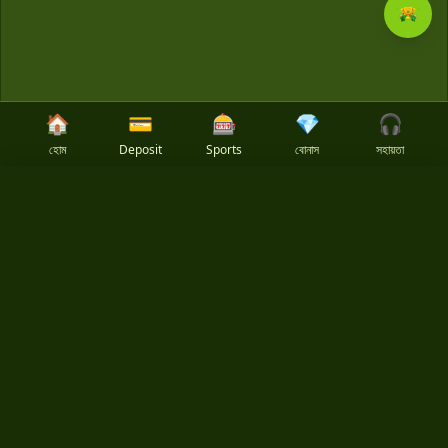
🏠
💳
🎰
💎
🎧
হোম
Deposit
Sports
বোনাস
সহায়তা
✕
Select Language
🇧🇩
✓
Bengali (বাংলা)
⚙️
Game Specifications
Provider
RTP
PG Soft